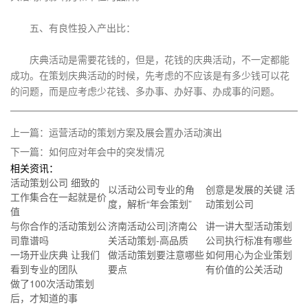
五、有良性投入产出比：
庆典活动是需要花钱的，但是，花钱的庆典活动，不一定都能
成功。在策划庆典活动的时候，先考虑的不应该是有多少钱可以花
的问题，而是应考虑少花钱、多办事、办好事、办成事的问题。
上一篇：运营活动的策划方案及展会置办活动演出
下一篇：如何应对年会中的突发情况
相关资讯：
活动策划公司 细致的
以活动公司专业的角
创意是发展的关键 活
工作集合在一起就是价
度，解析“年会策划”
动策划公司
值
与你合作的活动策划公
济南活动公司|济南公
讲一讲大型活动策划
司靠谱吗
关活动策划-高品质
公司执行标准有哪些
一场开业庆典 让我们
做活动策划要注意哪些
如何用心为企业策划
看到专业的团队
要点
有价值的公关活动
做了100次活动策划
后，才知道的事