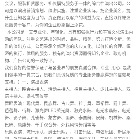
会议，服装租赁服务、礼仪模特服务于一体的综合性演出公司。公
司是以演出营销策划、缜密实施、注重企业实际，扬企业美名，提
升企业知名度为目的。真正做到以客户的利益为先，直接以终端演
员服务于客户，为你的企业形象锦上添花。
本公司是一支专业化、年轻化，具有超强执行力和丰富文化演出内
涵的团队。注重文艺演出的时尚、品味、精美，努力打造全新、优
雅的演出方式。公司秉承全新理念的庆典文化。以价位的合理、缜
密的执行，优质的服务，独有的演出资源赢得知名企业、政府机
构、广告公司的一致好评。
我们良好的信誉保证了与各业界的朋友真诚合作，专业 .用心. 是我
们做事的一贯宗旨，愿我们真诚优质的专业服务能赢得您的信赖与
支持。）一：演出表演
主持人：晚会主持人、活动主持人、栏目主持人、少儿主持人、双
语主持人、婚礼司仪等
舞蹈表演：现代舞、民族舞、古典舞、拉丁舞、草裙舞、爵士舞、
芭蕾舞、街舞、激光舞LED荧光舞、激光水鼓、电光水晶鼓，电光
舞、影子舞、孔雀舞、蒙古舞、墨舞、泰国舞、皮舞、机械舞、桑
巴舞、康康舞、千手观音舞、外籍风情舞蹈等等
乐队表演：流行乐队、爵士乐队，、打击乐团、电弦乐团、新民乐
团、外籍爵士乐队、外国、流行乐队、摇滚乐队、苏格兰风笛乐队