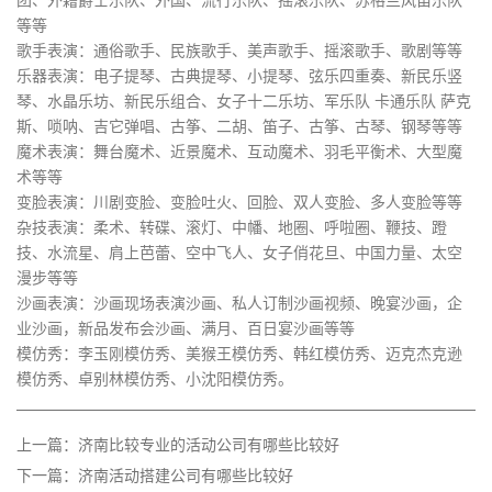
等等
歌手表演：通俗歌手、民族歌手、美声歌手、摇滚歌手、歌剧等等
乐器表演：电子提琴、古典提琴、小提琴、弦乐四重奏、新民乐竖
琴、水晶乐坊、新民乐组合、女子十二乐坊、军乐队 卡通乐队 萨克
斯、唢呐、吉它弹唱、古筝、二胡、笛子、古筝、古琴、钢琴等等
魔术表演：舞台魔术、近景魔术、互动魔术、羽毛平衡术、大型魔
术等等
变脸表演：川剧变脸、变脸吐火、回脸、双人变脸、多人变脸等等
杂技表演：柔术、转碟、滚灯、中幡、地圈、呼啦圈、鞭技、蹬
技、水流星、肩上芭蕾、空中飞人、女子俏花旦、中国力量、太空
漫步等等
沙画表演：沙画现场表演沙画、私人订制沙画视频、晚宴沙画，企
业沙画，新品发布会沙画、满月、百日宴沙画等等
模仿秀：李玉刚模仿秀、美猴王模仿秀、韩红模仿秀、迈克杰克逊
模仿秀、卓别林模仿秀、小沈阳模仿秀。
上一篇：济南比较专业的活动公司有哪些比较好
下一篇：济南活动搭建公司有哪些比较好