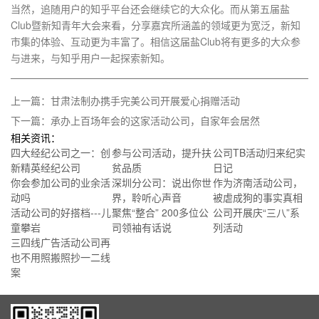
当然，追随用户的知乎平台还会继续它的大众化。而从第五届盐
Club暨新知青年大会来看，分享嘉宾所涵盖的领域更为宽泛，新知
市集的体验、互动更为丰富了。相信这届盐Club将有更多的大众参
与进来，与知乎用户一起探索新知。
上一篇：甘肃法制办携手完美公司开展爱心捐赠活动
下一篇：承办上百场年会的这家活动公司，自家年会居然
相关资讯：
四大经纪公司之一：创
参与公司活动，提升扶
公司TB活动归来纪实
新精英经纪公司
贫品质
日记
你会参加公司的业余活
深圳分公司：说出你世
作为济南活动公司，
动吗
界，聆听心声音
被虐成狗的事实真相
活动公司的好搭档---儿
聚焦“整合” 200多位公
公司开展庆“三八”系
童攀岩
司领袖有话说
列活动
三四线广告活动公司再
也不用照搬照抄一二线
案