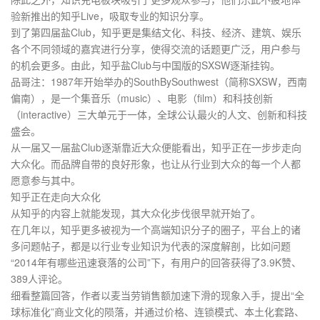
验新推出的知乎Live，吸取专业的知识分享。
到了第四届盐Club，知乎更是集结文化、科技、经济、建筑、娱乐
各个不同领域的嘉宾进行分享，使得交流的话题更广泛，用户参与
的机会更多。由此，知乎盐Club与中国版的SXSW逐渐挂钩。
品哥注：1987年开始举办的SouthBySouthwest（简称SXSW，西南
偏南），是一个集音乐（music）、电影（film）和科技创新
（interactive）三大单元于一体，全球公认最火的人文、创新和科技
盛会。
从一届又一届盐Club逐渐靠近大众便能看出，知乎正在一步步走向
大众化。而品牌自带的良好形象，也让从行业到大众的每一个人都
愿意参与其中。
知乎正在走向大众化
从知乎的内容上就能发现，其大众化步伐很早就开始了。
在几年以，知乎更多被视为一个高端知识分子的圈子，平台上的诸
多问题帖子，都是以行业专业知识为代表的深度解剖，比如问题
“2014年有哪些迅速衰落的公司”下，有用户的回答获得了3.9K赞、
389人评论。
细看整篇回答，作者以麦当劳销售额加速下滑的现象入手，提出“全
球标准化”商业文化的陨落，并通过价格、连锁模式、本土化套路、