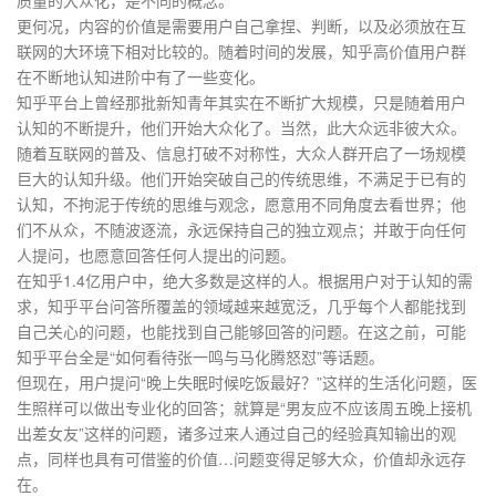
质量的大众化，是不同的概念。
更何况，内容的价值是需要用户自己拿捏、判断，以及必须放在互
联网的大环境下相对比较的。随着时间的发展，知乎高价值用户群
在不断地认知进阶中有了一些变化。
知乎平台上曾经那批新知青年其实在不断扩大规模，只是随着用户
认知的不断提升，他们开始大众化了。当然，此大众远非彼大众。
随着互联网的普及、信息打破不对称性，大众人群开启了一场规模
巨大的认知升级。他们开始突破自己的传统思维，不满足于已有的
认知，不拘泥于传统的思维与观念，愿意用不同角度去看世界；他
们不从众，不随波逐流，永远保持自己的独立观点；并敢于向任何
人提问，也愿意回答任何人提出的问题。
在知乎1.4亿用户中，绝大多数是这样的人。根据用户对于认知的需
求，知乎平台问答所覆盖的领域越来越宽泛，几乎每个人都能找到
自己关心的问题，也能找到自己能够回答的问题。在这之前，可能
知乎平台全是“如何看待张一鸣与马化腾怒怼”等话题。
但现在，用户提问“晚上失眠时候吃饭最好？”这样的生活化问题，医
生照样可以做出专业化的回答；就算是“男友应不应该周五晚上接机
出差女友”这样的问题，诸多过来人通过自己的经验真知输出的观
点，同样也具有可借鉴的价值…问题变得足够大众，价值却永远存
在。