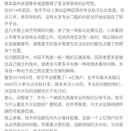
根本盈利来源等多维度解释了麦当劳衰退的必然性。
在2014年前后，知乎平台上类似这种回答的专业帖子比比皆是。但
近几年，很多轻松的、没有太多专业门槛的内容也开始出现在了知
乎平台。
这几天爬上知乎热榜的问题，除了张一鸣和马化腾互怼、小米集团
上市等专业性商业话题之外，包括异地恋走到一起的、阻止插队的
女孩被踢事件、演奏夏天的音乐等更为生活化的问题也占据了热榜
多个位置。
在问题回答中，内容不再是一板一眼的正确答案。回答者更多是输
出自己独立的观点，或者去与更多平台换一种视角去看待问题，去
寻找一种对于自己而言更为合理的解释。
截至2018年3月，知乎平台聚集了1.4亿用户，且平均每天有超过
3400万人参与讨论和分享。原本关注小众的、专业的问题的他们，
对这些大众化的话题也乐于去讨论。
那么，问题来了：作为一个被视为高端专业的知识分享平台，知乎
为什么要走大众化路线？要知道，在外界眼里，与大众化路线相伴
随的可能是低端。
观上来看，知乎的话题在向大众喜好拓展，这是一个上亿用户的平
台必然面对的问题。但需要注意的是，话题领域的大众化，与内容