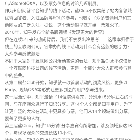
店AStoreofQ&A，以及票务信息的讨论几近刷屏。
作为知识问答平台知乎的线下活动，盐Club不仅集结了站内各领域
优秀回答者、入驻品牌等KOL的参与，也吸引了众多普通用户和其
他网友的广泛关注。据说，这个活动很早就开始一票难求了。
2018年，知乎发布全新品牌视频《发现更大的世界》
但在连续5年来的热闹背后，我们不禁发出冷思考——这家本归宿于
线上的互联网公司，它举办的线下活动为什么会有这般的吸引力？
大众参与感被激活
不同于大家对于互联网公司活动普遍的看法，知乎盐Club不仅仅是
一个互联网科技公司的线下活动，更是一个能让大众人群都参与其
中的盛典。
从第二届盐Club开始，知乎就一改首届活动的颁奖风格，更多以
Party、现场Q&A等形式让更多到会的用户参与进来。
这一届活动中，知乎邀请了14位演讲嘉宾，分别用15分钟左右的时
间，与在座观众进行了知识分享。这14个人全都是知乎用户，为了
让更广泛的大众在活动中更具参与感，他们从14个领域做出分享，
覆盖了更多的人群。
第三届盐Club，知乎“15分钟”分享嘉宾有所增加，涉及领域多达16
个，与现场观众的交流长达10小时。
除此之外，知识充电板块吸引了更多观众参与，他们乐此不疲地体